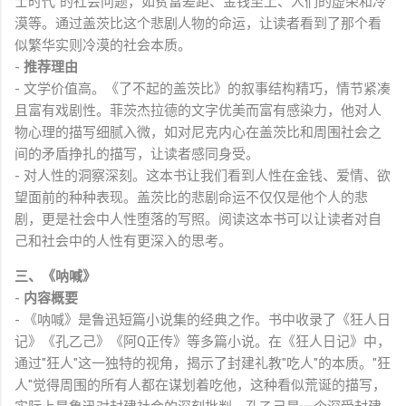
士时代"的社会问题，如贫富差距、金钱至上、人们的虚荣和冷
漠等。通过盖茨比这个悲剧人物的命运，让读者看到了那个看
似繁华实则冷漠的社会本质。
-
推荐理由
- 文学价值高。《了不起的盖茨比》的叙事结构精巧，情节紧凑
且富有戏剧性。菲茨杰拉德的文字优美而富有感染力，他对人
物心理的描写细腻入微，如对尼克内心在盖茨比和周围社会之
间的矛盾挣扎的描写，让读者感同身受。
- 对人性的洞察深刻。这本书让我们看到人性在金钱、爱情、欲
望面前的种种表现。盖茨比的悲剧命运不仅仅是他个人的悲
剧，更是社会中人性堕落的写照。阅读这本书可以让读者对自
己和社会中的人性有更深入的思考。
三、《呐喊》
-
内容概要
- 《呐喊》是鲁迅短篇小说集的经典之作。书中收录了《狂人日
记》《孔乙己》《阿Q正传》等多篇小说。在《狂人日记》中，
通过"狂人"这一独特的视角，揭示了封建礼教"吃人"的本质。"狂
人"觉得周围的所有人都在谋划着吃他，这种看似荒诞的描写，