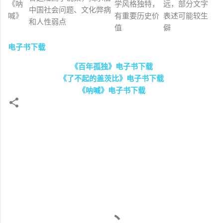
《呐
学风格独特，
远，部分文字
中国社会问题、文化弊病
喊》
有重要历史价
表述可能较生
和人性弱点
值
僻
电子书下载
《百年孤独》电子书下载
《了不起的盖茨比》电子书下载
《呐喊》电子书下载
评
论