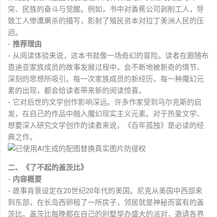
突、民族的奋斗与觉醒。例如，书中对香蕉公司剥削工人，导
致工人惨遭屠杀的描写，影射了殖民资本对拉丁美洲人民的压
迫。
-
推荐理由
- 从阅读体验来说，这本书就像一场奇幻的冒险。读者在跟随布
恩迪亚家族成员的故事发展过程中，会不断地被新奇的情节、
深刻的思想所吸引。每一次家族成员的新经历，每一种魔幻元
素的出现，都会给读者带来新的阅读惊喜。
- 它对后世的文学创作影响深远。许多作家受到马尔克斯的启
发，在自己的作品中融入魔幻现实主义元素。对于热爱文学、
想要深入研究文学创作的读者来说，《百年孤独》是必读的经
典之作。
二、《了不起的盖茨比》
-
内容概要
- 故事背景设定在20世纪20年代的美国。尼克从美国中西部来
到东部，在长岛西卵租了一所房子，邻居就是神秘而富有的盖
茨比。盖茨比每晚都在自己的别墅举办盛大的派对，邀请各界