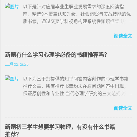
以下是针对应届毕业生职业发展需求的深度阅读指
南，精选9本覆盖认知升级、社会洞察与实战技能的优
质书籍，通过交叉学科视角构建系统性知识框架 认知
重构类 《思考，快与慢》丹尼尔·卡尼曼 这部行为经济
学经典揭示了人类决策系统的双通道运行机制：直觉
阅读全文
驱动的”系统1”常陷入认知偏差，而理性分析的”系统2”
则需刻意激活。书中通过锚定效应、损失厌恶等20个
新题有什么学习心理学必备的书籍推荐吗？
核心概念，帮助读者识别职场中常见的决策陷阱。例
二月 22, 2025
如在薪资谈判中，过早报价会锚定对方的预期区间，
而采用”反向报价法”能显著优化结果。建议配合《噪
以下为基于您提供的知乎问答内容创作的心理学书籍
声：人类判断的缺陷》延伸阅读，构建完整的决策优
推荐文章，所有推荐书籍均未在原问题回答中出现，
化体系。 《原则》瑞·达利欧 桥水基金创始人20年实
保证原创性和专业性 当代心理学研究的三大范式突破
践智慧结晶，提出”痛苦+反思=进步”的核心公式。书
在脑成像技术革新与行为实验范式转型的双重推动
中独创的”五步流程”（目标→诊断→制定方案→落实→
下，当代心理学呈现出跨学科融合的显著特征。本文
阅读全文
复盘）可直接应用于简历优化、项目推进等具体场
精选的6部著作不仅涵盖认知神经科学的前沿成果，更
景。特别值得关注的是”极度透明与开放文化”章节，为
包含对经典理论的批判性重构，适合希望构建系统性
初入职场者提供了处理办公室政治的底层逻辑——通过
新题初三学生想要学习物理，有没有什么书籍
知识体系的心理学学习者。 1. 《认知神经科学：探索
建立可信度积累而非短期取悦获得长期价值。 社会运
推荐？