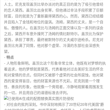
人士。尼克发现盖茨比举办派对的真正目的是为了吸引他曾经
的恋人黛西。盖茨比出身贫寒，但他通过非法手段积累了巨额
财富，目的就是为了重新赢得黛西的心。然而，黛西已经结婚
并且陷入了金钱和地位的漩涡。汤姆，黛西的丈夫，是一个自
私、傲慢的人。在盖茨比与汤姆的正面交锋以及一系列的误会
之后，黛西开车意外撞死了汤姆的情妇默特尔。盖茨比为保护
黛西，承担了罪责，最终被默特尔的丈夫威尔逊枪杀。尼克对
盖茨比充满了同情，他对那个虚荣、冷漠的东部社会深感失
望。
-
特点
- 人物形象鲜明。盖茨比这个形象非常立体，他既有对梦想的执
着追求，他的梦想就是黛西，代表着他对过去美好生活的怀念
和对爱情的忠贞。但同时又被那个虚荣的社会所腐蚀，他对黛
西的爱变得盲目，他的财富来源也不光彩。尼克则是一个理
性、善良的形象，他就像一个旁观者，冷静地观察着周围发生
的一切，并且用自己的道德标准去评判。
- 对社会的批判深刻。书中深刻地揭示了20世纪20年代美国"爵