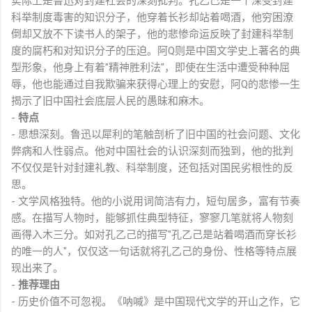
实际上是鲁迅对封建社会的深刻批判。孔乙己是一个深受封建
科举制度毒害的知识分子，他穿着长衫却站着喝酒，他穷困潦
倒却又放不下读书人的架子，他的悲惨命运反映了封建科举制
度的腐朽和对知识分子的压迫。阿Q则是中国文学史上著名的典
型形象，他身上有着"精神胜利法"，即使在生活中遭受种种屈
辱，他也能通过自我欺骗来获得心理上的安慰，阿Q的悲惨一生
揭示了旧中国社会底层人民的愚昧和麻木。
-
特点
- 思想深刻。鲁迅以犀利的笔触剖析了旧中国的社会问题、文化
弊病和人性弱点。他对中国社会的认识深刻而独到，他的批判
不仅仅是针对封建礼教、科举制度，还包括对国民劣根性的反
思。
- 文学风格独特。他的小说用词简洁有力，短句居多，富有节奏
感。在描写人物时，能够抓住典型特征，寥寥几笔就将人物刻
画得入木三分。如对孔乙己的描写"孔乙己是站着喝酒而穿长衫
的唯一的人"，仅仅这一句话就将孔乙己的身份、性格等特点展
现出来了。
-
推荐理由
- 历史价值不可忽视。《呐喊》是中国现代文学的开山之作，它