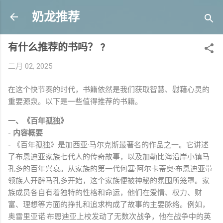
跳至主要内容
奶龙推荐
有什么推荐的书吗？ ?
二月 02, 2025
在这个快节奏的时代，书籍依然是我们获取智慧、慰藉心灵的
重要源泉。以下是一些值得推荐的书籍。
一、《百年孤独》
-
内容概要
- 《百年孤独》是加西亚·马尔克斯最著名的作品之一。它讲述
了布恩迪亚家族七代人的传奇故事，以及加勒比海沿岸小镇马
孔多的百年兴衰。从家族的第一代何塞·阿尔卡蒂奥·布恩迪亚带
领族人开辟马孔多开始，这个家族便被神秘的氛围所笼罩。家
族成员各自有着独特的性格和命运，他们在爱情、权力、财
富、理想等方面的挣扎和追求构成了故事的主要脉络。例如，
奥雷里亚诺·布恩迪亚上校发动了无数次战争，他在战争中的英