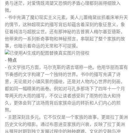
勇与迷茫，对爱情既渴望又恐惧的矛盾心理都刻画得细致入
微。
- 书中充满了魔幻现实主义元素。美人儿蕾梅黛丝抓着床单升天
的情节，这种超现实的描写背后却蕴含着深刻的象征意义，象
征着纯洁与超脱尘世。还有那神秘的吉普赛人梅尔基亚德斯，
他带来的一系列新奇事物和神秘预言，串联起了整个家族的故
事，也暗示着命运的无常和不可捉摸。
-
特点
- 在文学技巧方面，马尔克斯的语言堪称一绝。他用华丽而富有
节奏感的文字构建了一个独特的世界。书中的描写充满了诗
意，无论是对小镇风景的描绘，还是对人物内心世界的刻画，
都如同一幅精美的画卷。例如对马孔多那场下了四年十一个月
零两天的大雨的描写，不仅让读者感受到了雨势的浩大和持
久，更体会到了这场雨背后家族命运的转折和人们内心的煎
熬。
- 主题深刻且多元。它不仅仅是一个家族的故事，更是拉丁美洲
历史文化的缩影。通过布恩迪亚家族的兴衰，反映了拉丁美洲
从殖民时期到独立发展过程中的种种磨难、文化的交融与冲