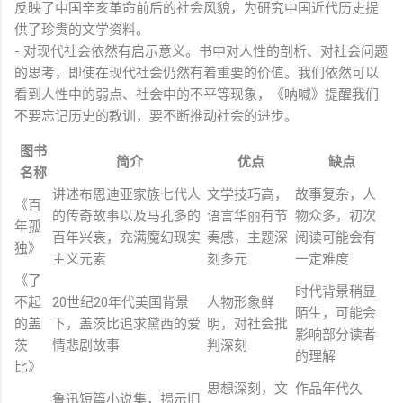
反映了中国辛亥革命前后的社会风貌，为研究中国近代历史提
供了珍贵的文学资料。
- 对现代社会依然有启示意义。书中对人性的剖析、对社会问题
的思考，即使在现代社会仍然有着重要的价值。我们依然可以
看到人性中的弱点、社会中的不平等现象，《呐喊》提醒我们
不要忘记历史的教训，要不断推动社会的进步。
图书
简介
优点
缺点
名称
讲述布恩迪亚家族七代人
文学技巧高，
故事复杂，人
《百
的传奇故事以及马孔多的
语言华丽有节
物众多，初次
年孤
百年兴衰，充满魔幻现实
奏感，主题深
阅读可能会有
独》
主义元素
刻多元
一定难度
《了
时代背景稍显
不起
20世纪20年代美国背景
人物形象鲜
陌生，可能会
的盖
下，盖茨比追求黛西的爱
明，对社会批
影响部分读者
茨
情悲剧故事
判深刻
的理解
比》
思想深刻，文
作品年代久
鲁迅短篇小说集，揭示旧