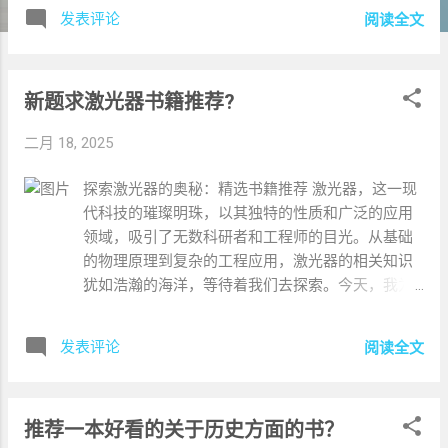
到高级编程技巧。书中每个概念都配有详细的解释
发表评论
阅读全文
和实用的代码示例，帮助读者在理解理论的同时，
能够立即应用到实际编程中。此外，书中还包含了
多个项目案例，如Web应用开发和数据分析，使读
新题求激光器书籍推荐?
者能够在完成具体项目中深化对Python的理解。
《Python数据科学手册》 对于对数据科学感兴趣的
二月 18, 2025
读者，这本书是不可多得的资源。它详细介绍了
Python在数据科学中的应用，包括数据处理、数据
探索激光器的奥秘：精选书籍推荐 激光器，这一现
可视化、机器学习等。书中不仅讲解了如何使用
代科技的璀璨明珠，以其独特的性质和广泛的应用
Python的库如NumPy、Pandas和Matplotlib，还通
领域，吸引了无数科研者和工程师的目光。从基础
过实际案例展示了这些工具在解决实际问题中的强
的物理原理到复杂的工程应用，激光器的相关知识
大功能。这本书适合有一定Python基础，希望进一
犹如浩瀚的海洋，等待着我们去探索。今天，我为
步探索数据科学领域的读者。 《Python网络爬虫实
大家精心挑选了几本关于激光器的书籍，它们将引
战》 网络爬虫是Python应用的一个重要领域，这本
领你走进这个迷人的科学世界。 一、《激光原理》
书专门针对这一主题进行了深入探讨。从基本的网
发表评论
阅读全文
——激光世界的启蒙之作 《激光原理》 作者：周炳
页抓取技术到复杂的爬虫框架，如Scrapy，书中都
琨 这本书是激光原理的经典教材，以深入浅出的方
有详尽的介绍。通过阅读这本书，读者不仅能够学
式介绍了激光的基本概念、原理和装置。 书中详细
习到如何编写高效的爬虫程序，还能了解到如何处
推荐一本好看的关于历史方面的书？
阐述了激光的产生机制，包括受激辐射、粒子数反
理爬虫过程中遇到的各种问题，如反爬虫机制、数