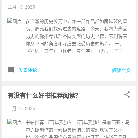
转等核心概念，帮助读者建立扎实的理论基础。 通
据存储等。 《Python高级编程》 对于已经掌握
二月 18, 2025
过丰富的实例和图表，展示了激光在各个领域的应
Python基础，希望进一步提升编程技能的读者，这
用，激发读者对激光技术的兴趣和热情。 适合初学
本书提供了深入的高级编程知识。书中涵盖了元编
在浩瀚的历史长河中，每一部作品都如同璀璨的星
者阅读，为进一步深入学习激光技术奠定坚实的基
程、并发编程、异步编程等高级主题，帮助读者编
辰，照亮我们探索过去的道路。今天，我将为热爱
础。 二、《半导体激光器基础与应用》——从理论
写更高效、更可靠的Python代码。此外，书中还介
历史的你推荐几部不同类型的历史书籍，它们将带
到实践的桥梁 《半导体激光器基础与应用》 作者：
绍了Python的最佳实践和设计模式，是提升编程水
你从不同的角度和深度去感受历史的魅力。 一、
江剑平 尽管这本书可能难以购得新书，但其内容对
平的重要读物。 图书名称 简介 优点 缺点 《Python
《万历十五年》（作者：黄仁宇） 《万历十五年》
于想要深入了解半导体激光器的读者来说至关重
编程：从入门到精通》 从基础到高级的Python编程
是美籍华裔历史学家黄仁宇的代表作之一，它以明
要。 书中系统阐述了半导体激光器的基本理论，包
指南，包含多个项目案例。 全面的内容覆盖，实用
朝万历十五年（1587年）为横断面，深入剖析了明
括半导体物理基础、半导体激光器的结构和工作原
发表评论
的代码示例。 对于初学者来说，某些高级主题可能
阅读全文
朝乃至中国封建社会的种种弊病。通过对这一年发
理等。 结合实际应用，讨论了半导体激光器在光通
较难理解。 《Python数据科学手册》 专注于Python
生的几件看似微不足道的小事，如万历皇帝的怠
信、激光加工等领域的应用实例，帮助读者理解理
在数据科学中的应用，包括数据处理和机器学习。
政、张居正的改革、海瑞的清廉、戚继光的抗倭
论与实践的结合。 无论是对于科研人员还是工程技
强大的实践导向，深入的数据...
有没有什么好书推荐阅读？
等，黄仁宇揭示了封建社会的制度僵化和文化落
术人员，这本书都是一本宝贵的参考资料。 三、
后。书中不仅详细描绘了明朝的政治、经济、文化
《半导体激光器系列》——深入探索的专业之旅
二月 18, 2025
等各个方面，还深入探讨了明朝衰落的原因，提出
《半导体激光器系列》 作者：郭长志 这是一套共四
了许多独到的见解。 优点：作者运用"大历史观"，
本的专著，难度相对较高，适合已经具备一定基础
书籍推荐 《百年孤独》 《百年孤独》是加西亚・马
将历史事件置于宏观的历史背景中进行分析，视角
的读者。 书中深入探讨了半导体激光器的理论和数
尔克斯创作的一部极具影响力的魔幻现实主义小
独特，见解深刻。语言生动，叙述流畅，将复杂的
值计算，涵盖了激光器的设计、优化和性能评估等
说。这部作品围绕布恩迪亚家族展开，讲述了马孔