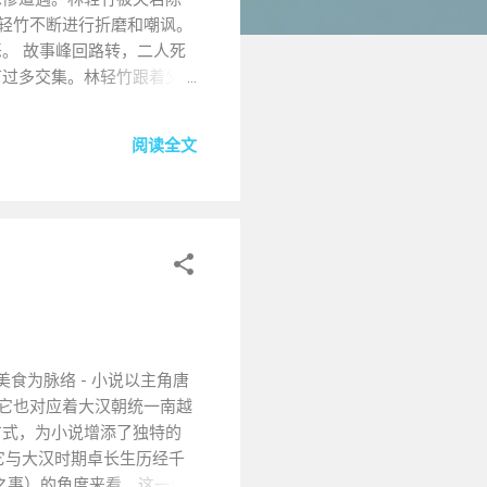
林轻竹不断进行折磨和嘲讽。
。 故事峰回路转，二人死
有过多交集。林轻竹跟着父
而陈向晚则为了前世错过的
寺卿，获得了皇帝的赏识，
阅读全文
带着儿子参加宴会。此时的
竹是石女，当后娘也不配，
秘密。原来前世不能生育的
羞辱。她假装向晚好友，捏
污了她的华服为由要林轻竹
方面。从情节上看，它充满
我们看到她的成长，而陈向
住读者的眼球。人物塑造也
上，仿佛真实存在于那个古
食为脉络 - 小说以主角唐
 讲述林轻竹重生后带着儿子
，它也对应着大汉朝统一南越
羞辱，故事充满反转的故事
方式，为小说增添了独特的
在言情小说中较为常见 已隐
。它与大汉时期卓长生历经千
聚之事）的角度来看，这一情