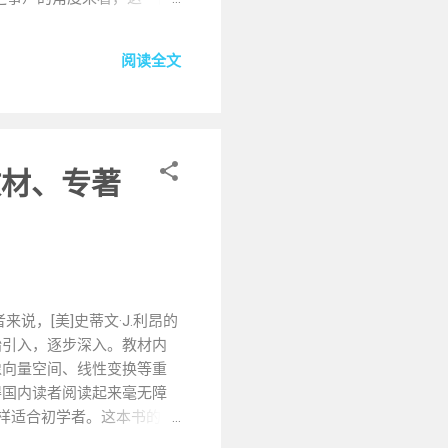
互呼应，使得故事更加丰
重情重义的人。从食物中发现
阅读全文
他对卓长生的兄妹般的情
和江湖中周旋，既展现了政
赵佗、赵昧等人物也各具特
爱吃的壶枣粥，从食物的角
关，反映出他在归顺大汉和自
教材、专著
体。 三、从心理学角度解
中蕴含着许多深刻的寓意。例
示他重情重义、有真性情；
暗示了他在人际交往中可能会
，莫过于食物"等富有哲理的语
.
，[美]史蒂文·J.利昂的
始引入，逐步深入。教材内
像向量空间、线性变换等重
得国内读者阅读起来毫无障
用》同样适合初学者。这本书的一
者能够明白线性代数在现实