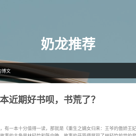
跳至主要内容
奶龙推荐
5的博文
本近期好书呗，书荒了？
，有一本十分值得一读，那就是《重生之嫡女归来：王爷的傲娇王妃
故事的主角是林轻竹和陈向晚。故事的开篇便展现了林轻竹前世的