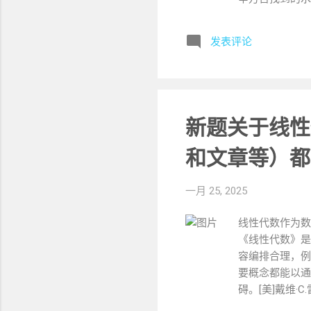
节线把唐蒙与卓
富。 二、人物
发表评论
真品性，唐蒙在
谊，以及对南越
治的残酷，也体
色。卓长生的执
度体现出他作为
新题关于线性
立为王之间的矛
读小说 1. 
和文章等）都
如，从不同的饮
庄助对食物没有
一月 25, 2025
因过于理性而遭
句，从这些语句
线性代数作为数
《线性代数》是
容编排合理，例
要概念都能以通
碍。[美]戴维·
大特色就是注重