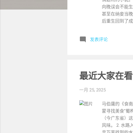
向晚误会不能生
甚至在纳妾当晚
后重生回到了成
亲前往边疆，在
姜若淳，苦心谋
发表评论
还被安排到富庶
陈向晚官袍加身
还说她儿子是抱
根本不是林轻竹
林轻竹儿子的手
最近大家在看
赔，甚至扬言要
反转。前世的悲
一月 25, 2025
晚看似春风得意
很成功，无论是
马伯庸的《食南
代世界之中。 
蒙寻找美食"蜀
前往边疆，在经
（今广东省）这
情节反转多样，
风味。 2. 
藏部分内容，更
辛万苦找到的水