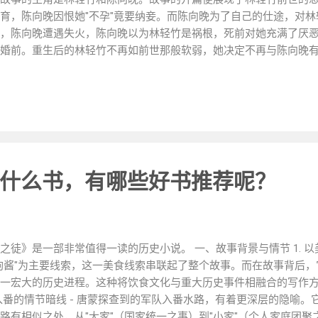
育，陈向晚因恨她"不孕"竟要纳妾。而陈向晚为了自己的仕途，对
，陈向晚遭遇失火，陈向晚以为林轻竹是祸根，死前对她充满了厌恶
婚前。重生后的林轻竹不再如前世那般软弱，她决定不再与陈向晚
那里，她在草原驰骋，经历着军旅生活的磨练，也变得愈发坚强。
划。他设计让郡主对他芳心暗许，得到岳父的举荐，最终官至大理
的江南提升政绩。 在一次皇帝为了两国交好举办的宴会上，林轻竹
，神色高傲。当他看到林轻竹时，又对林轻竹展开了嘲讽，说林轻
养的庶子。而陈向晚在炫耀自己的富贵时，全然不知林轻竹深藏的
。 姜若淳也在这场宴会中出现，她身着华贵，对着林轻竹进行各种
致其受伤，还让林轻竹在众人面前用泥土抹在姜若淳的裙摆上，以
什么书，有哪些好书推荐呢？
林轻竹用三族的命来抵，实在是蛮横无理。 这本书的魅力在于多个
剧与重生后的变化形成鲜明对比，重生后的林轻竹在边疆的经历让
的背后，却被过去的谎言所裹挟，这种人物命运的起伏能够紧紧抓
坚韧的林轻竹，还是虚伪的陈向晚，还有刁钻的姜若淳，都跃然纸
之徒》是一部非常值得一读的历史小说。 一、故事背景与情节 1. 以美
图书名称 图书简介 优点 缺点 《重生之嫡女归来：王爷的傲娇王妃》
枸酱"为主要线索，这一美食线索串联起了整个故事。而在故事背后
历边疆的生活磨炼后变得坚强，而前夫陈向晚和姜若淳却对她诸多
一宏大的历史进程。这种将饮食文化与重大历史事件相融合的写作
人物形象鲜明立体 部分情节较为套路化，像重生后的主角逆袭情节
水路入番的情节暗线 - 唐蒙探查到的军队入番水路，有着更深层的隐喻
多查看原文
路有相似之处，从"大家"（国家统一之事）到"小家"（个人家庭团