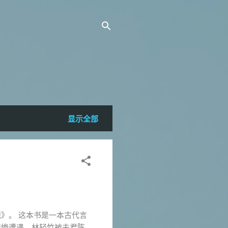
显示全部
》。 这本书是一本古代言
悲惨遭遇。林轻竹被夫君陈