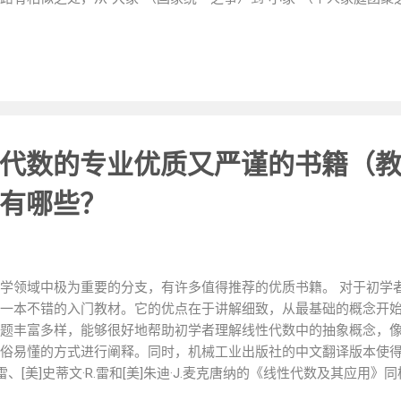
长生的不同境遇联系起来。国家与个人的命运在这一情节设置中相
塑造 1. 主角唐蒙 - 唐蒙是故事的核心人物，他被塑造为一个贪吃且
酸甜苦辣咸各种食物的品尝过程中，展现出对食物纯粹的喜爱。而
皇帝赵昧等人物的态度，都进一步丰富了他的人物形象。他在官场
现出他在复杂环境中的真性情。 2. 其他人物的刻画 - 像卓长生、
着于对家乡的思念体现在他的蜀枸酱里独特的原料要求上；赵佗最
南越武王"狐死首丘"的思乡之情；赵昧的焦虑失眠与他的安魂粥相
代数的专业优质又严谨的书籍（
盾心态。这些人物形象通过食物这一独特的切入点被刻画得生动而立
通过故事挖掘深意 - 如果从心理学角度来阅读《食南之徒》，会发现其
有哪些？
食偏好反映出人物的性格和内心世界，唐蒙对各种食物的无忌口暗
感觉则在一定程度上反映出他不相信觉知和感情的"完人"形象，也
遇危险。 2. 故事背后的深层哲理 - 书中包含了许多如"天下至真者
中可以延伸出对人性、人生意义的思考。"人生不满百，莫怀千岁忧..
学领域中极为重要的分支，有许多值得推荐的优质书籍。 对于初学者来说
一本不错的入门教材。它的优点在于讲解细致，从最基础的概念开
题丰富多样，能够很好地帮助初学者理解线性代数中的抽象概念，
俗易懂的方式进行阐释。同时，机械工业出版社的中文翻译版本使
C.雷、[美]史蒂文·R.雷和[美]朱迪·J.麦克唐纳的《线性代数及其应
将线性代数知识与实际应用相结合，书中包含了大量的实例，让读