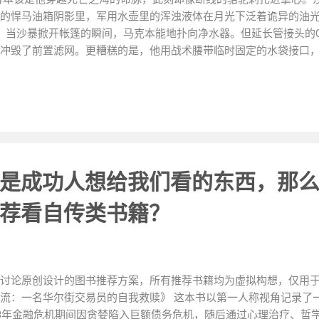
的悍马油箱阴影里，军用水壶里的浑浊液体在月光下泛着诡异的油光…
天： 当沙暴掀开帐篷的瞬间，马克本能地扑向净水器。但延长管接头的
冲毁了前置滤网。更糟糕的是，他用战术腰带临时固定的水袋接口
标 装备状态 18:00 心率110bpm，排尿减少 滤芯发烫报警（误判为正
活性炭完全饱和，细菌滋生率突破98% 03:17 触碰冰凉金属水壶时惊
 二、藏在管路里的死亡密码 在摄氏42度的沙漠环境中，每增加30
马克错误连接的水袋形成了 U型管效应 ，导致反渗透膜提前罢工。更
化学物质，与活性炭发生剧烈反应… 重点警示：标准装备的接口设计经
封系统的黄金比例（1:1.618） 三、三级生存智慧的觉醒 🔧 新
任何气泡都意味着死亡威胁） 预冲洗时观察排水呈扇形扩散（集中水
是成功人想给我们看的东西，那
影变化（均匀阴影=正常工作） 💡 进阶级：太阳能增压装置 用锡
。当水温提升15℃时，水的粘度降低40%，出水量可恢复至标准值的
荐看自传类书籍？
、极端环境的九死一生预案 🏔️ 高原求生法则： 每上升300米就增
） 用尿液冷冻制成应急冰透镜（折射率1.33的完美聚光器） 🌞 极
℃），当温度超过临界值时自动形...
讨论原创设计的图书推荐方案，所有推荐书籍均为虚拟构想，仅用
流：一名华尔街交易员的自我救赎》 这本书以第一人称视角记录了
08年金融危机期间因贪婪陷入巨额债务危机，随后通过心理治疗、哲