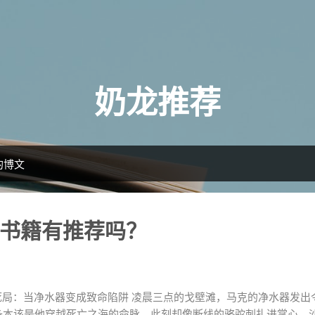
跳至主要内容
奶龙推荐
5的博文
书籍有推荐吗？
 沙漠生死局：当净水器变成致命陷阱 凌晨三点的戈壁滩，马克的净水器发
装备本该是他穿越死亡之海的命脉，此刻却像断线的骆驼刺扎进掌心。