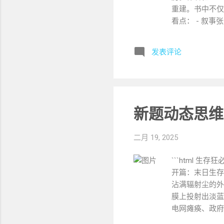
重建。书中不仅
看点： - 叙
统筛选机制的误
亲密关系场景 
发表评论
页警句 第二本
作为某科技巨头
民与性别歧视。
跨文化洞察 ：
理论，解构跨国
新题动态思维
决方案 “她们
本书：《像素与
二月 19, 2025
草木染传承人）
径，探讨工业化
```html
指尖的温度与机器
开篇：末日生存
沾满辐射尘的外
膜上投射出淡蓝
电网瘫痪、政府
二、第一部分：末