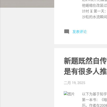
他蜷缩在改装过
计时 ⏳ 第一
沙粒的水流瞬间
时间节点 生理指
糊，幻视出现 
发表评论
用备用储水方案
5psi负压。
在高温下释放的
原厂配件破坏了密
查管路气密性（
新题既然自传
侧照滤芯观察阴
焦点对准进水口
是有很多人推
持滤芯活性… 四
差导致的膜破裂
二月 19, 2025
抹蜂蜡（熔点65
以下为基于知乎
第一本书：《暗
历。作者在20