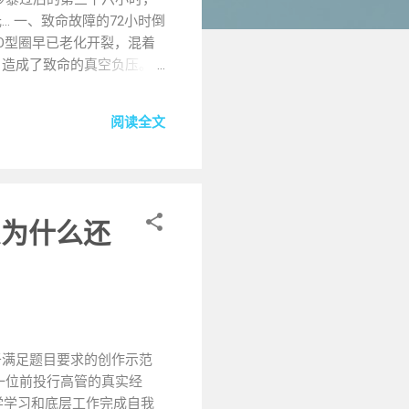
 一、致命故障的72小时倒
O型圈早已老化开裂，混着
，造成了致命的真空负压。
常工况） 23:45 意识模
醒 用匕首割破水袋接口，启
阅读全文
厘米管路就相当于给系统增加
危险的是，折叠水袋的聚酯材质
过5000次压力测试，非
手级：五步安检法 用激光笔检
流=滤网堵塞） 用手电筒
么为什么还
箔纸和放大镜制作聚光板，将
75%。夜间则可利用体温维
加10%的过滤时间（预防气压
端高温防护： 在储水袋内壁涂
于满足题目要求的创作示范
一位前投行高管的真实经
学学习和底层工作完成自我