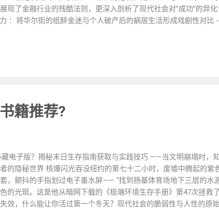
展现了金融行业的残酷法则，更深入剖析了现代社会对”成功”的异化
事张力 ：将华尔街的纸醉金迷与个人破产后的蜗居生活形成戏剧性对比 -
判”这一反鸡汤观点 - 方法论价值 ：详细拆解作者设计的”情绪账户
“当整个社会都在用金钱丈量成功时，真正的救赎在于找到不被KPI绑架的
书：《候鸟档案：跨国企业女高管的身份迷局》 聚焦全球化背景下
亚太多区负责人，在15个国家间辗转迁徙的过程中，逐渐发现所谓”
书中穿插大量田野调查数据，揭示跨国企业人才管理体系中的隐形天花
通过20+个国家的职场见闻，构建”文化适应力”评估框架 - 性别研究
职场中的权力博弈 - 实用工具包 ：提供跨文化谈判、时差管理、语
书籍推荐?
被训练成没有祖国的候鸟，却找不到任何一块土地能容纳完整的灵魂。” 
泥土：数字时代的手艺人复兴录》 记录三位不同领域的传统手工艺
在互联网时代的生存实验。作者通过田野笔记形式，呈现传统技艺
进程中人文价值的存续问题。 独特阅读体验： - 美学盛宴 ：100
 生存狂必藏电子版？揭秘末日生存指南获取与实践技巧 ——当文明崩塌时
生产的冰冷 - 技术哲学思辨 ：分析3D打印技术如何赋...
者的隐秘世界 核爆闪光吞没纽约的第七十二小时，废墟中腾起的紫
套，颤抖的手指划过电子墨水屏—— “找到扬基体育场地下三层的水源
色的光斑。这是他从暗网下载的《极端环境生存手册》第47次拯救了他
失效，什么能让你活过第一个冬天？现代社会的脆弱性与人性的原
日指南的获取艺术 1.1 基础层：合法渠道的系统性收集 FEMA生存