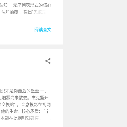
认知。 无序列表形式的核心
 认知颠覆 ：提出”失败是系
”管理模型，可迁移至职场与
生命节奏。” —— 书中扉
阅读全文
职业女性的生存困境。主人公
精英职场”背后隐藏的文化殖
板。 核心价值解析： -
视角 ：结合霍米巴巴的后殖民
言障碍突破等30+具体场景解
—— 书评人精辟总结 第三
者（漆器匠人、古琴斫匠、
与数字工具结合的创新路
+幅高清工艺细节图，展现匠人
，知识才是你最后的堡垒 一、
色烟雾尚未散去。杰克撕开
交换站” ，全息投影在视网
的生命… 核心矛盾： 当
始本能在此刻剧烈碰撞。
包破解术： 访问FEMA官网