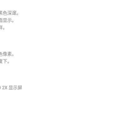
黑色深邃。
面显示。
样。
色像素。
度下。
ED 2X 显示屏