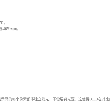
ED。
高速动态画面。
）显示屏的每个像素都能独立发光，不需要背光源。这使得OLED在对